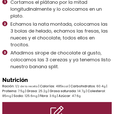
Cortamos el plátano por la mitad
longitudinalmente y lo colocamos en un
plato.
Echamos la nata montada, colocamos las
3 bolas de helado, echamos las fresas, las
nueces y el chocolate, todos ellos en
trocitos.
Añadimos sirope de chocolate al gusto,
colocamos las 3 cerezas y ya tenemos listo
nuestro banana split.
Nutrición
Ración:
1
|
Calorías:
485
|
Carbohidratos:
60.4
|
/2 de la receta
kcal
g
Proteina:
7.5
|
Grasa:
25.2
|
Grasa saturada:
14.7
|
Colesterol:
g
g
g
85
|
Sodio:
125.6
|
Fibra:
3.6
|
Azúcar:
47.6
mg
mg
g
g