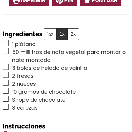
IMPRIMIR
PIN
PUNTUAR
Ingredientes
½x
1x
2x
▢
1
plátano
▢
50
mililitros de nata vegetal para montar o
nata montada
▢
3
bolas de helado de vainilla
▢
2
fresas
▢
2
nueces
▢
10
gramos de chocolate
▢
Sirope de chocolate
▢
3
cerezas
Instrucciones