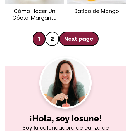
Cómo Hacer Un
Batido de Mango
Cóctel Margarita
Paginación
1
2
Next page
de
entradas
¡Hola, soy Iosune!
Soy la cofundadora de Danza de