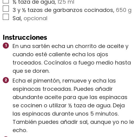
▢
½
taza de agua
,
125 ml
▢
3
y ½ tazas de garbanzos cocinados
,
650 g
▢
Sal
,
opcional
Instrucciones
En una sartén echa un chorrito de aceite y
cuando esté caliente echa los ajos
troceados. Cocínalos a fuego medio hasta
que se doren.
Echa el pimentón, remueve y echa las
espinacas troceadas. Puedes añadir
abundante aceite para que las espinacas
se cocinen o utilizar ½ taza de agua. Deja
las espinacas durante unos 5 minutos.
También puedes añadir sal, aunque yo no le
echo.