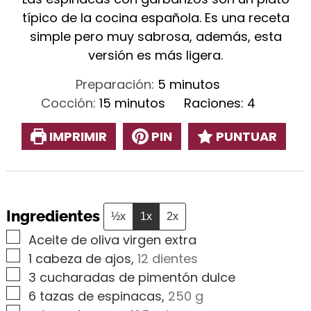
típico de la cocina española. Es una receta
simple pero muy sabrosa, además, esta
versión es más ligera.
minutos
Preparación:
5
minutos
minutos
Cocción:
15
minutos
Raciones:
4
IMPRIMIR
PIN
PUNTUAR
Ingredientes
½x
1x
2x
▢
Aceite de oliva virgen extra
▢
1
cabeza de ajos
,
12 dientes
▢
3
cucharadas de pimentón dulce
▢
6
tazas de espinacas
,
250 g