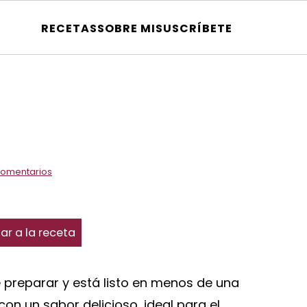
RECETAS
SOBRE MI
SUSCRÍBETE
comentarios
ar a la receta
 preparar y está listo en menos de una
on un sabor delicioso, ideal para el