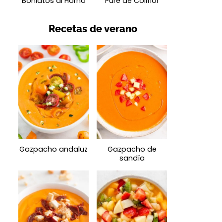
Boniatos al Horno
Puré de Coliflor
Recetas de verano
Gazpacho andaluz
Gazpacho de
sandía