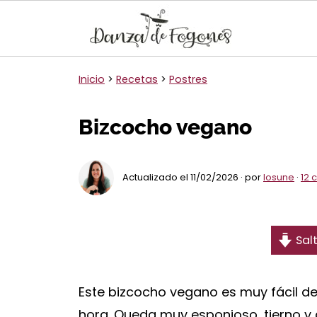
Inicio
>
Recetas
>
Postres
Bizcocho vegano
Actualizado el 11/02/2026 · por
Iosune
·
12 
Salt
Este bizcocho vegano es muy fácil de
hora. Queda muy esponjoso, tierno y c