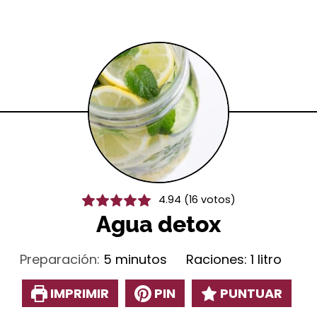
4.94
(
16
votos)
Agua detox
minutos
Preparación:
5
minutos
Raciones:
1
litro
IMPRIMIR
PIN
PUNTUAR