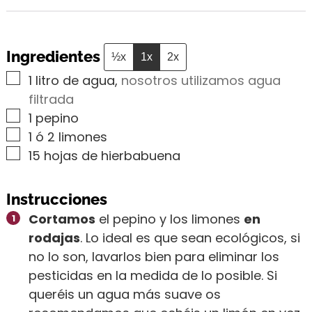
Ingredientes
½x
1x
2x
▢
1
litro de agua
,
nosotros utilizamos agua
filtrada
▢
1
pepino
▢
1
ó 2 limones
▢
15
hojas de hierbabuena
Instrucciones
Cortamos
el pepino y los limones
en
rodajas
. Lo ideal es que sean ecológicos, si
no lo son, lavarlos bien para eliminar los
pesticidas en la medida de lo posible. Si
queréis un agua más suave os