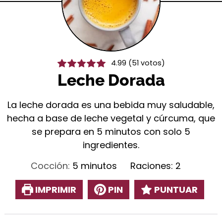
4.99
(
51
votos)
Leche Dorada
La leche dorada es una bebida muy saludable,
hecha a base de leche vegetal y cúrcuma, que
se prepara en 5 minutos con solo 5
ingredientes.
minutos
Cocción:
5
minutos
Raciones:
2
IMPRIMIR
PIN
PUNTUAR