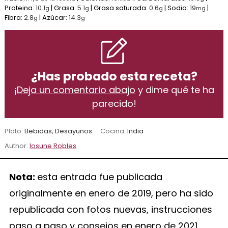
Proteina:
10.1
|
Grasa:
5.1
|
Grasa saturada:
0.6
|
Sodio:
19
|
g
g
g
mg
Fibra:
2.8
|
Azúcar:
14.3
g
g
¿Has probado esta receta?
¡
Deja un comentario abajo
y dime qué te ha
parecido!
Plato:
Bebidas, Desayunos
Cocina:
India
Author:
Iosune Robles
Nota:
esta entrada fue publicada
originalmente en enero de 2019, pero ha sido
republicada con fotos nuevas, instrucciones
paso a paso y consejos en enero de 2021.