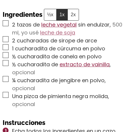
Ingredientes
½x
1x
2x
▢
2
tazas de
leche vegetal
sin endulzar
,
500
ml, yo usé
leche de soja
▢
2
cucharadas de sirope de arce
▢
1
cucharadita de cúrcuma en polvo
▢
½
cucharadita de canela en polvo
▢
½
cucharadita de
extracto de vainilla
,
opcional
▢
¼
cucharadita de jengibre en polvo
,
opcional
▢
Una pizca de pimienta negra molida
,
opcional
Instrucciones
Echa todos los ingredientes en un cazo,