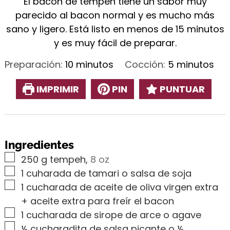
El bacon de tempeh tiene un sabor muy
parecido al bacon normal y es mucho más
sano y ligero. Está listo en menos de 15 minutos
y es muy fácil de preparar.
minutos
minutos
Preparación:
10
minutos
Cocción:
5
minutos
IMPRIMIR
PIN
PUNTUAR
Ingredientes
▢
250
g
tempeh
,
8 oz
▢
1
cuharada de tamari o salsa de soja
▢
1
cucharada de aceite de oliva virgen extra
+ aceite extra para freír el bacon
▢
1
cucharada de sirope de arce o agave
▢
½
cucharadita de salsa picante o ½