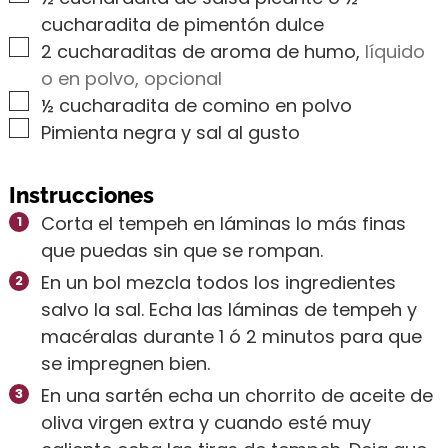
cucharadita de pimentón dulce
▢
2
cucharaditas de aroma de humo
,
líquido
o en polvo, opcional
▢
½
cucharadita de comino en polvo
▢
Pimienta negra y sal al gusto
Instrucciones
Corta el tempeh en láminas lo más finas
que puedas sin que se rompan.
En un bol mezcla todos los ingredientes
salvo la sal. Echa las láminas de tempeh y
macéralas durante 1 ó 2 minutos para que
se impregnen bien.
En una sartén echa un chorrito de aceite de
oliva virgen extra y cuando esté muy