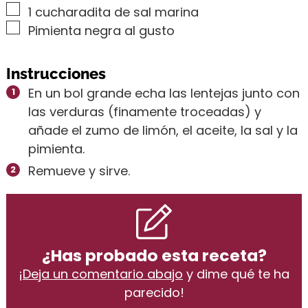
▢
1
cucharadita de sal marina
▢
Pimienta negra al gusto
Instrucciones
En un bol grande echa las lentejas junto con
las verduras (finamente troceadas) y
añade el zumo de limón, el aceite, la sal y la
pimienta.
Remueve y sirve.
¿Has probado esta receta?
¡
Deja un comentario abajo
y dime qué te ha
parecido!