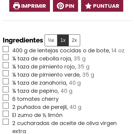
IMPRIMIR
PIN
PUNTUAR
Ingredientes
½x
1x
2x
▢
400
g
de lentejas cocidas o de bote
,
14 oz
▢
¼
taza de cebolla roja
,
35 g
▢
¼
taza de pimiento rojo
,
35 g
▢
¼
taza de pimiento verde
,
35 g
▢
¼
taza de zanahoria
,
40 g
▢
¼
taza de pepino
,
40 g
▢
6
tomates cherry
▢
2
puñados de perejil
,
40 g
▢
El zumo de ½ limón
▢
2
cucharadas de aceite de oliva virgen
extra