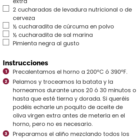
extra
▢
2
cucharadas de levadura nutricional o de
cerveza
▢
½
cucharadita de cúrcuma en polvo
▢
½
cucharadita de sal marina
▢
Pimienta negra al gusto
Instrucciones
Precalentamos el horno a 200ºC ó 390ºF.
Pelamos y troceamos la batata y la
horneamos durante unos 20 ó 30 minutos o
hasta que esté tierna y dorada. Si queréis
podéis echarle un poquito de aceite de
oliva virgen extra antes de meterla en el
horno, pero no es necesario.
Preparamos el aliño mezclando todos los