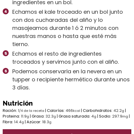
ingredientes en un bol.
Echamos el kale troceado en un bol junto
con dos cucharadas del aliño y lo
masajeamos durante 1 ó 2 minutos con
nuestras manos o hasta que esté más
tierno.
Echamos el resto de ingredientes
troceados y servimos junto con el aliño.
Podemos conservarla en la nevera en un
tupper o recipiente hermético durante unos
3 días.
Nutrición
Ración:
1
|
Calorías:
466
|
Carbohidratos:
42.2
|
/4 de la receta
kcal
g
Proteina:
11.9
|
Grasa:
32.3
|
Grasa saturada:
4
|
Sodio:
297.9
|
g
g
g
mg
Fibra:
14.4
|
Azúcar:
18.3
g
g