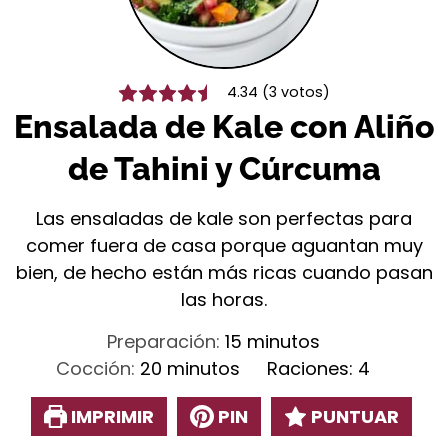
4.34
(
3
votos)
Ensalada de Kale con Aliño
de Tahini y Cúrcuma
Las ensaladas de kale son perfectas para
comer fuera de casa porque aguantan muy
bien, de hecho están más ricas cuando pasan
las horas.
minutos
Preparación:
15
minutos
minutos
Cocción:
20
minutos
Raciones:
4
IMPRIMIR
PIN
PUNTUAR