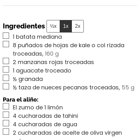
Ingredientes
½x
1x
2x
▢
1
batata mediana
▢
8
puñados de hojas de kale o col rizada
troceadas
,
160 g
▢
2
manzanas rojas troceadas
▢
1
aguacate troceado
▢
½
granada
▢
½
taza de nueces pecanas troceadas
,
55 g
Para el aliño:
▢
El zumo de 1 limón
▢
4
cucharadas de tahini
▢
4
cucharadas de agua
▢
2
cucharadas de aceite de oliva virgen