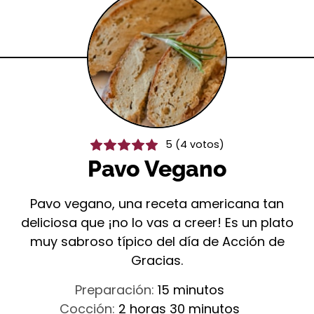
5
(
4
votos)
Pavo Vegano
Pavo vegano, una receta americana tan
deliciosa que ¡no lo vas a creer! Es un plato
muy sabroso típico del día de Acción de
Gracias.
minutos
Preparación:
15
minutos
horas
minutos
Cocción:
2
horas
30
minutos