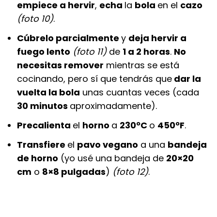
empiece a hervir
,
echa
la
bola
en el
cazo
(foto 10)
.
Cúbrelo parcialmente
y
deja hervir a
fuego lento
(foto 11)
de
1 a 2 horas
.
No
necesitas remover
mientras se está
cocinando, pero sí que tendrás que
dar la
vuelta la bola
unas cuantas veces (cada
30 minutos
aproximadamente).
Precalienta
el
horno
a
230ºC
o
450ºF
.
Transfiere
el
pavo vegano
a una
bandeja
de horno
(yo usé una bandeja de
20×20
cm
o
8×8 pulgadas
)
(foto 12)
.