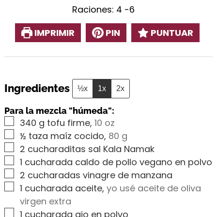
Raciones:
4
-6
IMPRIMIR
PIN
PUNTUAR
Ingredientes
½x
1x
2x
Para la mezcla "húmeda":
▢
340
g
tofu firme
,
10 oz
▢
½
taza maíz cocido
,
80 g
▢
2
cucharaditas sal Kala Namak
▢
1
cucharada caldo de pollo vegano en polvo
▢
2
cucharadas vinagre de manzana
▢
1
cucharada aceite
,
yo usé aceite de oliva
virgen extra
▢
1
cucharada ajo en polvo