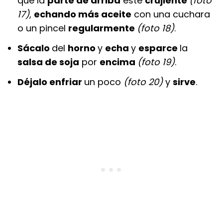
que la
parte de arriba
esté
crujiente
(foto
17)
,
echando más aceite
con una cuchara
o un pincel
regularmente
(foto 18)
.
Sácalo
del
horno
y
echa
y
esparce
la
salsa de soja
por
encima
(foto 19)
.
Déjalo enfriar
un poco
(foto 20)
y
sirve
.