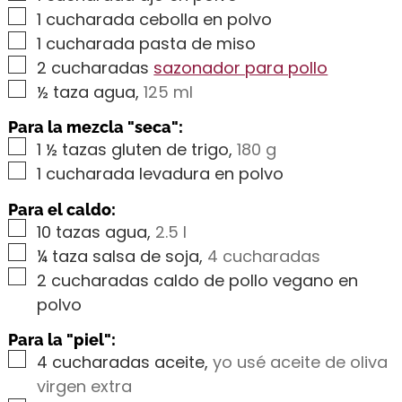
▢
1
cucharada cebolla en polvo
▢
1
cucharada pasta de miso
▢
2
cucharadas
sazonador para pollo
▢
½
taza agua
,
125 ml
Para la mezcla "seca":
▢
1 ½
tazas gluten de trigo
,
180 g
▢
1
cucharada levadura en polvo
Para el caldo:
▢
10
tazas agua
,
2.5 l
▢
¼
taza salsa de soja
,
4 cucharadas
▢
2
cucharadas caldo de pollo vegano en
polvo
Para la "piel":
▢
4
cucharadas aceite
,
yo usé aceite de oliva
virgen extra