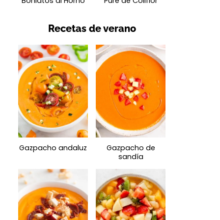
Boniatos al Horno
Puré de Coliflor
Recetas de verano
Gazpacho andaluz
Gazpacho de
sandía