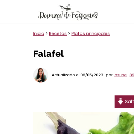
Inicio
>
Recetas
>
Platos principales
Falafel
Actualizado el 06/05/2023 · por
Iosune
·
89
Salt