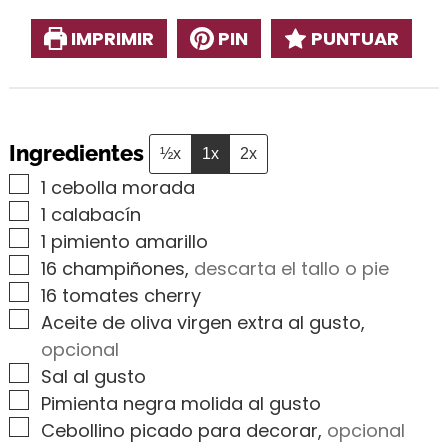
IMPRIMIR
PIN
PUNTUAR
Ingredientes
½x
1x
2x
▢
1
cebolla morada
▢
1
calabacín
▢
1
pimiento amarillo
▢
16
champiñones
,
descarta el tallo o pie
▢
16
tomates cherry
▢
Aceite de oliva virgen extra al gusto
,
opcional
▢
Sal al gusto
▢
Pimienta negra molida al gusto
▢
Cebollino picado para decorar
,
opcional