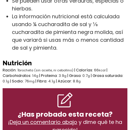
Se pueden usar otras verduras, especias o
hierbas.
La información nutricional está calculada
usando ¼ cucharadita de sal y ⅛
cucharadita de pimienta negra molida, así
que variará si usas más o menos cantidad
de sal y pimienta.
Nutrición
Ración:
1
|
Calorías:
66
|
brocheta (sin aceite, ni cebollino)
kcal
Carbohidratos:
14
|
Proteina:
3.9
|
Grasa:
0.7
|
Grasa saturada:
g
g
g
0.1
|
Sodio:
76
|
Fibra:
4.1
|
Azúcar:
8.8
g
mg
g
g
¿Has probado esta receta?
¡
Deja un comentario abajo
y dime qué te ha
parecido!