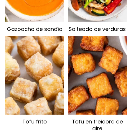
Gazpacho de sandía
Salteado de verduras
Tofu frito
Tofu en freidora de
aire