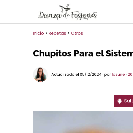
Inicio
>
Recetas
>
Otros
Chupitos Para el Sist
Actualizado el 05/12/2024 · por
Iosune
·
20
Salt