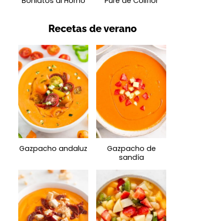
Boniatos al Horno
Puré de Coliflor
Recetas de verano
Gazpacho andaluz
Gazpacho de
sandía