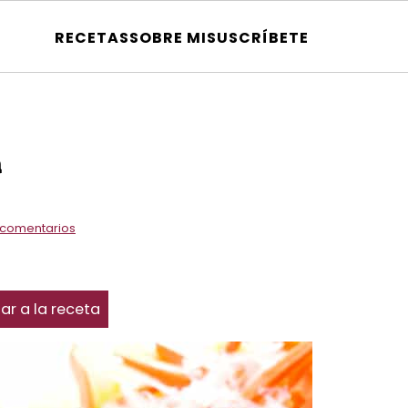
RECETAS
SOBRE MI
SUSCRÍBETE
a
 comentarios
ar a la receta