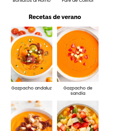
Boniatos al Horno
Puré de Coliflor
Recetas de verano
Gazpacho andaluz
Gazpacho de
sandía