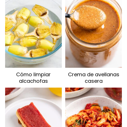
Cómo limpiar
Crema de avellanas
alcachofas
casera