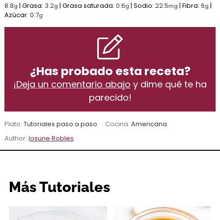
8.8
|
Grasa:
3.2
|
Grasa saturada:
0.6
|
Sodio:
22.5
|
Fibra:
6
|
g
g
g
mg
g
Azúcar:
0.7
g
¿Has probado esta receta?
¡
Deja un comentario abajo
y dime qué te ha
parecido!
Plato:
Tutoriales paso a paso
Cocina:
Americana
Author:
Iosune Robles
Más Tutoriales