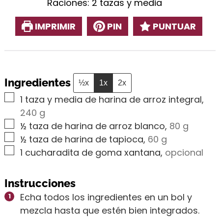
Raciones:
2
tazas y media
IMPRIMIR
PIN
PUNTUAR
Ingredientes
½x
1x
2x
▢
1
taza y media de harina de arroz integral
,
240 g
▢
½
taza de harina de arroz blanco
,
80 g
▢
½
taza de harina de tapioca
,
60 g
▢
1
cucharadita de goma xantana
,
opcional
Instrucciones
Echa todos los ingredientes en un bol y
mezcla hasta que estén bien integrados.