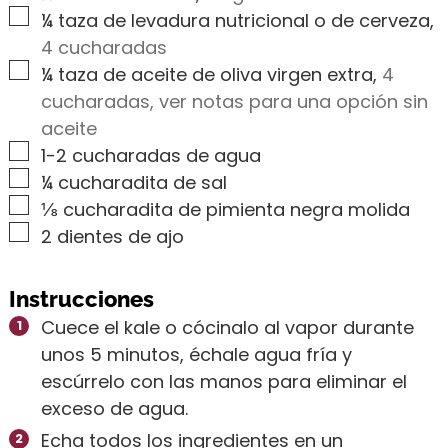
▢
¼
taza de levadura nutricional o de cerveza
,
4 cucharadas
▢
¼
taza de aceite de oliva virgen extra
,
4
cucharadas, ver notas para una opción sin
aceite
▢
1-2
cucharadas de agua
▢
¼
cucharadita de sal
▢
⅛
cucharadita de pimienta negra molida
▢
2
dientes de ajo
Instrucciones
Cuece el kale o cócinalo al vapor durante
unos 5 minutos, échale agua fría y
escúrrelo con las manos para eliminar el
exceso de agua.
Echa todos los ingredientes en un