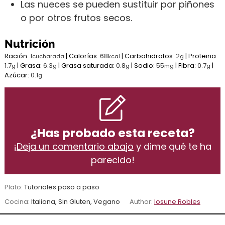
Las nueces se pueden sustituir por piñones
o por otros frutos secos.
Nutrición
Ración:
1
|
Calorías:
68
|
Carbohidratos:
2
|
Proteina:
cucharada
kcal
g
1.7
|
Grasa:
6.3
|
Grasa saturada:
0.8
|
Sodio:
55
|
Fibra:
0.7
|
g
g
g
mg
g
Azúcar:
0.1
g
¿Has probado esta receta?
¡
Deja un comentario abajo
y dime qué te ha
parecido!
Plato:
Tutoriales paso a paso
Cocina:
Italiana, Sin Gluten, Vegano
Author:
Iosune Robles