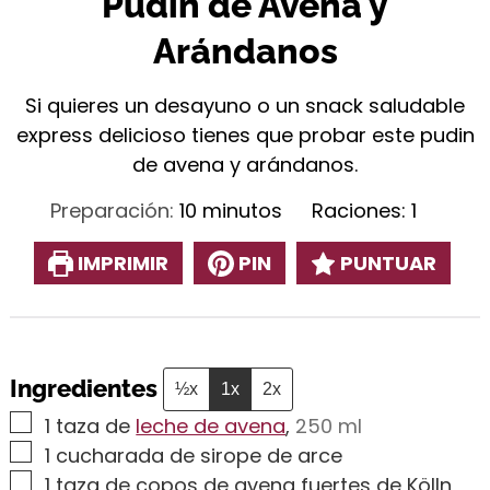
Pudin de Avena y
Arándanos
Si quieres un desayuno o un snack saludable
express delicioso tienes que probar este pudin
de avena y arándanos.
minutos
Preparación:
10
minutos
Raciones:
1
IMPRIMIR
PIN
PUNTUAR
Ingredientes
½x
1x
2x
▢
1
taza de
leche de avena
,
250 ml
▢
1
cucharada de sirope de arce
▢
1
taza de copos de avena fuertes de Kölln