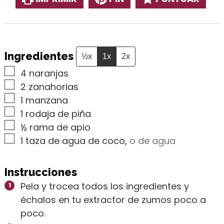
Ingredientes
½x
1x
2x
▢
4
naranjas
▢
2
zanahorias
▢
1
manzana
▢
1
rodaja de piña
▢
½
rama de apio
▢
1
taza de agua de coco
,
o de agua
Instrucciones
Pela y trocea todos los ingredientes y
échalos en tu extractor de zumos poco a
poco.