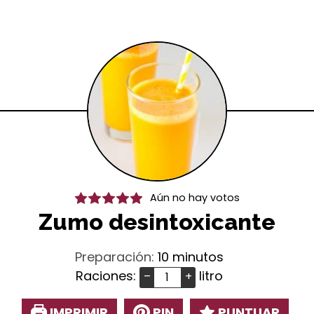
Aún no hay votos
Zumo desintoxicante
minutos
Preparación:
10
minutos
Raciones:
litro
–
+
IMPRIMIR
PIN
PUNTUAR