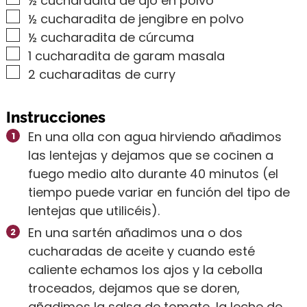
½
cucharadita de ajo en polvo
▢
½
cucharadita de jengibre en polvo
▢
½
cucharadita de cúrcuma
▢
1
cucharadita de garam masala
▢
2
cucharaditas de curry
Instrucciones
En una olla con agua hirviendo añadimos
las lentejas y dejamos que se cocinen a
fuego medio alto durante 40 minutos (el
tiempo puede variar en función del tipo de
lentejas que utilicéis).
En una sartén añadimos una o dos
cucharadas de aceite y cuando esté
caliente echamos los ajos y la cebolla
troceados, dejamos que se doren,
añadimos la salsa de tomate, la leche de