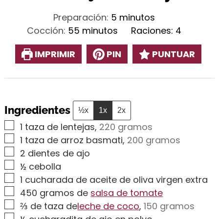
minutos
Preparación:
5
minutos
minutos
Cocción:
55
minutos
Raciones:
4
IMPRIMIR
PIN
PUNTUAR
Ingredientes
½x
1x
2x
▢
1
taza de lentejas
,
220 gramos
▢
1
taza de arroz basmati
,
200 gramos
▢
2
dientes de ajo
▢
½
cebolla
▢
1
cucharada de aceite de oliva virgen extra
▢
450
gramos de
salsa de tomate
▢
⅔
de taza de
leche de coco
,
150 gramos
▢