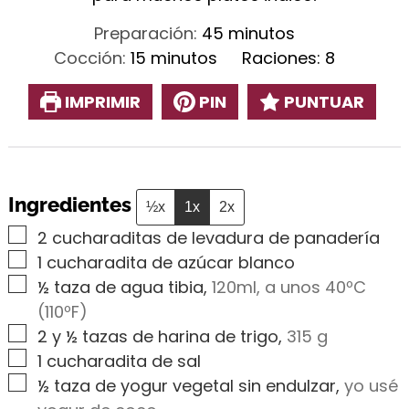
minutos
Preparación:
45
minutos
minutos
Cocción:
15
minutos
Raciones:
8
IMPRIMIR
PIN
PUNTUAR
Ingredientes
½x
1x
2x
▢
2
cucharaditas de levadura de panadería
▢
1
cucharadita de azúcar blanco
▢
½
taza de agua tibia
,
120ml, a unos 40ºC
(110ºF)
▢
2
y ½ tazas de harina de trigo
,
315 g
▢
1
cucharadita de sal
▢
½
taza de yogur vegetal sin endulzar
,
yo usé