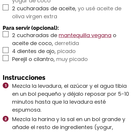
yogur de coco
▢
2
cucharadas de aceite
,
yo usé aceite de
oliva virgen extra
Para servir (opcional):
▢
2
cucharadas de
mantequilla vegana
o
aceite de coco
,
derretida
▢
4
dientes de ajo
,
picado
▢
Perejil o cilantro
,
muy picado
Instrucciones
Mezcla la levadura, el azúcar y el agua tibia
en un bol pequeño y déjalo reposar por 5-10
minutos hasta que la levadura esté
espumosa.
Mezcla la harina y la sal en un bol grande y
añade el resto de ingredientes (yogur,