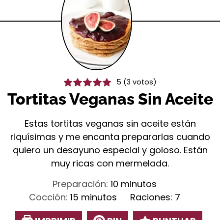
5
(
3
votos)
Tortitas Veganas Sin Aceite
Estas tortitas veganas sin aceite están
riquísimas y me encanta prepararlas cuando
quiero un desayuno especial y goloso. Están
muy ricas con mermelada.
minutos
Preparación:
10
minutos
minutos
Cocción:
15
minutos
Raciones:
7