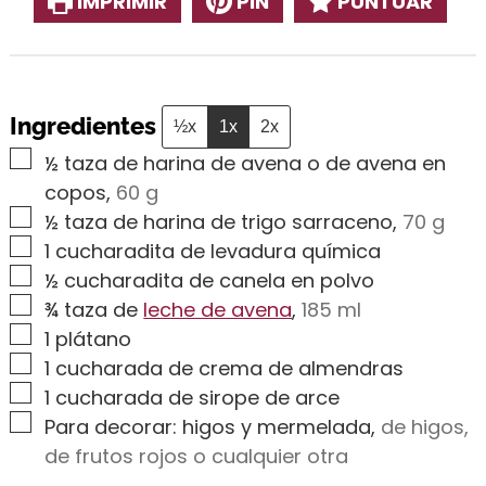
IMPRIMIR
PIN
PUNTUAR
Ingredientes
½x
1x
2x
▢
½
taza de harina de avena o de avena en
copos
,
60 g
▢
½
taza de harina de trigo sarraceno
,
70 g
▢
1
cucharadita de levadura química
▢
½
cucharadita de canela en polvo
▢
¾
taza de
leche de avena
,
185 ml
▢
1
plátano
▢
1
cucharada de crema de almendras
▢
1
cucharada de sirope de arce
▢
Para decorar: higos y mermelada
,
de higos,
de frutos rojos o cualquier otra