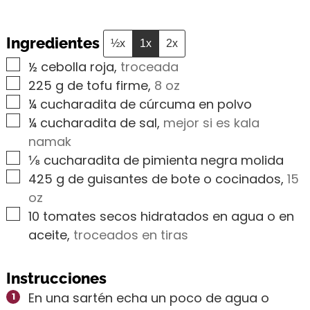
Ingredientes
½x
1x
2x
▢
½
cebolla roja
,
troceada
▢
225
g
de tofu firme
,
8 oz
▢
¼
cucharadita de cúrcuma en polvo
▢
¼
cucharadita de sal
,
mejor si es kala
namak
▢
⅛
cucharadita de pimienta negra molida
▢
425
g
de guisantes de bote o cocinados
,
15
oz
▢
10
tomates secos hidratados en agua o en
aceite
,
troceados en tiras
Instrucciones
En una sartén echa un poco de agua o