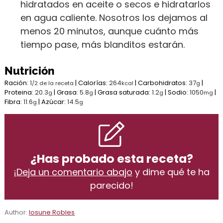
hidratados en aceite o secos e hidratarlos
en agua caliente. Nosotros los dejamos al
menos 20 minutos, aunque cuánto más
tiempo pase, más blanditos estarán.
Nutrición
Ración:
1
|
Calorías:
264
|
Carbohidratos:
37
|
/2 de la receta
kcal
g
Proteina:
20.3
|
Grasa:
5.8
|
Grasa saturada:
1.2
|
Sodio:
1050
|
g
g
g
mg
Fibra:
11.6
|
Azúcar:
14.5
g
g
¿Has probado esta receta?
¡
Deja un comentario abajo
y dime qué te ha
parecido!
Author:
Iosune Robles