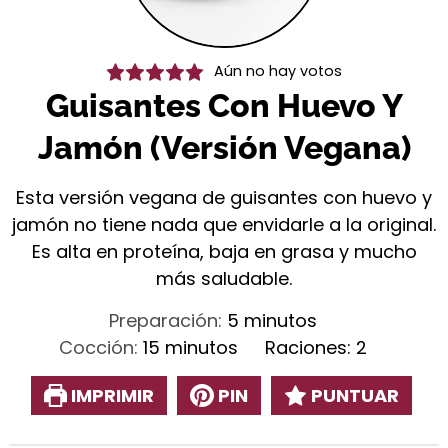
Aún no hay votos
Guisantes Con Huevo Y
Jamón (Versión Vegana)
Esta versión vegana de guisantes con huevo y
jamón no tiene nada que envidarle a la original.
Es alta en proteína, baja en grasa y mucho
más saludable.
minutos
Preparación:
5
minutos
minutos
Cocción:
15
minutos
Raciones:
2
IMPRIMIR
PIN
PUNTUAR