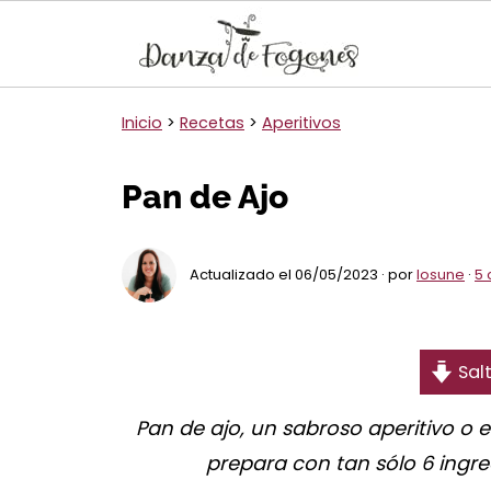
Inicio
>
Recetas
>
Aperitivos
Pan de Ajo
Actualizado el 06/05/2023 · por
Iosune
·
5 
Salt
Pan de ajo, un sabroso aperitivo o e
prepara con tan sólo 6 ingr