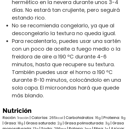
hermético en la nevera durante unos 3-4
días. No estará tan crujiente, pero seguirá
estando rico.
No se recomienda congelarlo, ya que al
descongelarlo la textura no queda igual.
Para recalentarlo, puedes usar una sartén
con un poco de aceite a fuego medio o la
freidora de aire a 190 ºC durante 4-6
minutos, hasta que recupere su textura.
También puedes usar el horno a 190 ºC
durante 8-10 minutos, colocándolo en una
sola capa. El microondas hará que quede
más blando.
Nutrición
Ración:
1
|
Calorías:
265
|
Carbohidratos:
16
|
Proteina:
9
ración
kcal
g
g
|
Grasa:
18
|
Grasa saturada:
2
|
Grasa polinsaturada:
3
|
Grasa
g
g
g
monosaturada:
13
|
Sodio:
296
|
Potasio:
1
|
Fibra:
1
|
Azúcar:
g
mg
mg
g