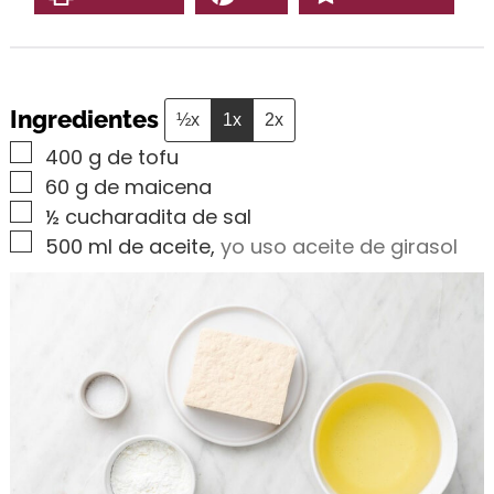
Ingredientes
½x
1x
2x
▢
400
g
de tofu
▢
60
g
de maicena
▢
½
cucharadita
de sal
▢
500
ml
de aceite
,
yo uso aceite de girasol