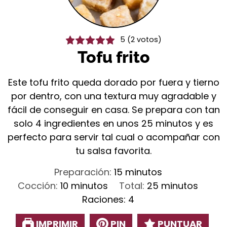
5
(
2
votos)
Tofu frito
Este tofu frito queda dorado por fuera y tierno
por dentro, con una textura muy agradable y
fácil de conseguir en casa. Se prepara con tan
solo 4 ingredientes en unos 25 minutos y es
perfecto para servir tal cual o acompañar con
tu salsa favorita.
minutos
Preparación:
15
minutos
minutos
minutos
Cocción:
10
minutos
Total:
25
minutos
Raciones:
4
IMPRIMIR
PIN
PUNTUAR