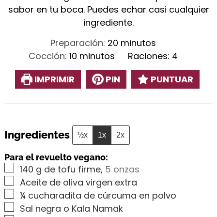
sabor en tu boca. Puedes echar casi cualquier
ingrediente.
minutos
Preparación:
20
minutos
minutos
Cocción:
10
minutos
Raciones:
4
IMPRIMIR
PIN
PUNTUAR
Ingredientes
½x
1x
2x
Para el revuelto vegano:
▢
140
g
de tofu firme
,
5 onzas
▢
Aceite de oliva virgen extra
▢
¼
cucharadita de cúrcuma en polvo
▢
Sal negra o Kala Namak