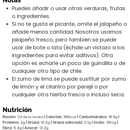
Notas
Puedes añadir o usar otras verduras, frutas
o ingredientes.
Si no te gusta el picante, omite el jalapeño o
añade menos cantidad. Nosotros usamos
jalapeño fresco, pero también se puede
usar de bote o lata (échale un vistazo a los
ingredientes para evitar aditivos). Otra
opción es echarle un poco de guindilla o de
cualquier otro tipo de chile.
El zumo de lima se puede sustituir por zumo
de limón y el cilantro por perejil o por
cualquier otra hierba fresca o incluso seca.
Nutrición
Ración:
1
|
Calorías:
165
|
Carbohidratos:
19.9
|
/4 de la receta
kcal
g
Proteina:
2
|
Grasa:
10.2
|
Grasa saturada:
2.1
|
Sodio:
36
|
g
g
g
mg
Fibra:
5.4
|
Azúcar:
13.2
g
g