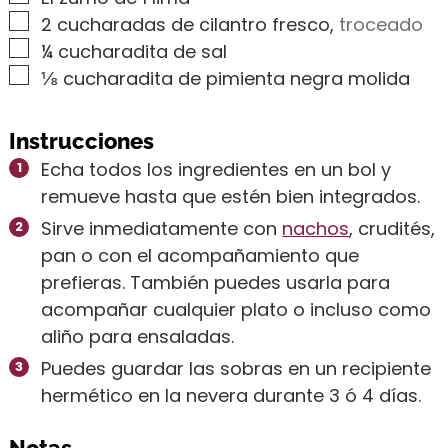
▢
2
cucharadas de cilantro fresco
,
troceado
▢
¼
cucharadita de sal
▢
⅛
cucharadita de pimienta negra molida
Instrucciones
Echa todos los ingredientes en un bol y
remueve hasta que estén bien integrados.
Sirve inmediatamente con
nachos
, crudités,
pan o con el acompañamiento que
prefieras. También puedes usarla para
acompañar cualquier plato o incluso como
aliño para ensaladas.
Puedes guardar las sobras en un recipiente
hermético en la nevera durante 3 ó 4 días.