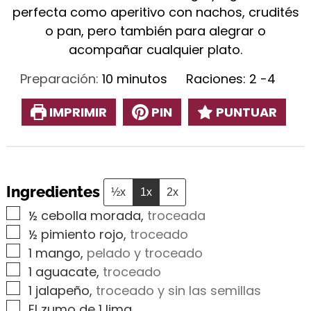
perfecta como aperitivo con nachos, crudités
o pan, pero también para alegrar o
acompañar cualquier plato.
minutos
Preparación:
10
minutos
Raciones:
2
-4
IMPRIMIR
PIN
PUNTUAR
Ingredientes
½x
1x
2x
▢
½
cebolla morada
,
troceada
▢
½
pimiento rojo
,
troceado
▢
1
mango
,
pelado y troceado
▢
1
aguacate
,
troceado
▢
1
jalapeño
,
troceado y sin las semillas
▢
El zumo de 1 lima