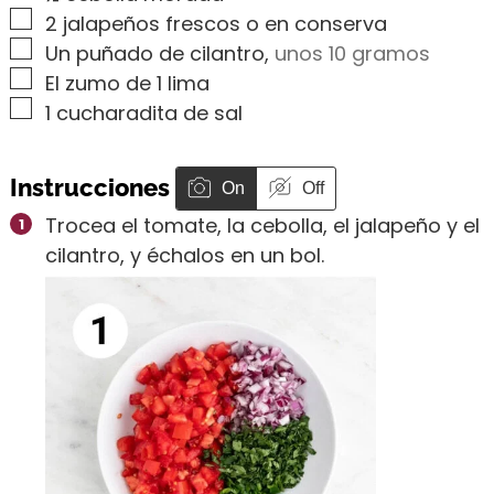
▢
2
jalapeños frescos o en conserva
▢
Un
puñado
de cilantro
,
unos 10 gramos
▢
El zumo de 1 lima
▢
1
cucharadita
de sal
Instrucciones
On
Off
Trocea el tomate, la cebolla, el jalapeño y el
cilantro, y échalos en un bol.