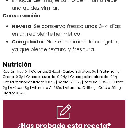
En lugar de lima, el zumo de limón ofrece
una acidez similar.
Conservación
Nevera
. Se conserva fresco unos 3-4 días
en un recipiente hermético.
Congelador
. No se recomienda congelar,
ya que pierde textura y frescura.
Nutrición
Ración:
1
|
Calorías:
27
|
Carbohidratos:
6
|
Proteina:
1
|
ración
kcal
g
g
Grasa:
0.3
|
Grasa saturada:
0.04
|
Grasa polinsaturada:
0.1
|
g
g
g
Grasa monosaturada:
0.04
|
Sodio:
713
|
Potasio:
235
|
Fibra:
g
mg
mg
2
|
Azúcar:
3
|
Vitamina A:
981
|
Vitamina C:
15
|
Calcio:
19
|
g
g
IU
mg
mg
Hierro:
0.5
mg
¿Has probado esta receta?