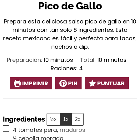
Pico de Gallo
Prepara esta deliciosa salsa pico de gallo en 10
minutos con tan solo 6 ingredientes. Esta
receta mexicana es fácil y perfecta para tacos,
nachos o dip.
minutos
minutos
Preparación:
10
minutos
Total:
10
minutos
Raciones:
4
IMPRIMIR
PIN
PUNTUAR
Ingredientes
½x
1x
2x
▢
4
tomates pera
,
maduros
▢
½
cebolla morada