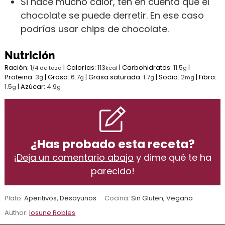
Si hace mucho calor, ten en cuenta que el
chocolate se puede derretir. En ese caso
podrías usar chips de chocolate.
Nutrición
Ración:
1
|
Calorías:
113
|
Carbohidratos:
11.5
|
/4 de taza
kcal
g
Proteina:
3
|
Grasa:
6.7
|
Grasa saturada:
1.7
|
Sodio:
2
|
Fibra:
g
g
g
mg
1.5
|
Azúcar:
4.9
g
g
¿Has probado esta receta?
¡
Deja un comentario abajo
y dime qué te ha
parecido!
Plato:
Aperitivos, Desayunos
Cocina:
Sin Gluten, Vegana
Author:
Iosune Robles