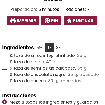
minutos
Preparación:
5
minutos
Raciones:
7
IMPRIMIR
PIN
PUNTUAR
Ingredientes
½x
1x
2x
▢
¾
taza de arroz integral inflado
,
25 g
▢
¼
taza de pasas
,
40 g
▢
¼
taza de semillas de calabaza
,
35 g
▢
¼
taza de chocolate negro
,
35 g, troceado
▢
¼
taza de nueces
,
30 g, troceadas
Instrucciones
Mezcla todos los ingredientes y guárdalos