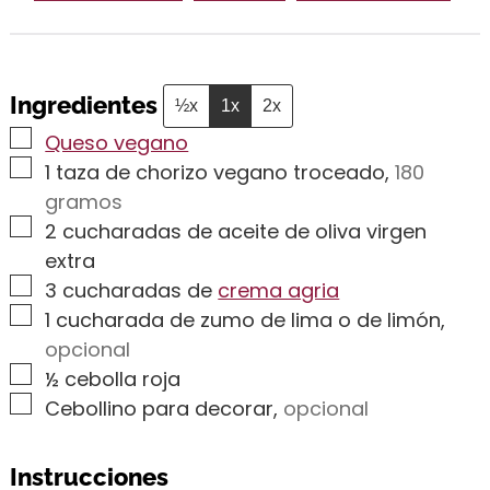
Ingredientes
½x
1x
2x
▢
Queso vegano
▢
1
taza de chorizo vegano troceado
,
180
gramos
▢
2
cucharadas de aceite de oliva virgen
extra
▢
3
cucharadas de
crema agria
▢
1
cucharada de zumo de lima o de limón
,
opcional
▢
½
cebolla roja
▢
Cebollino para decorar
,
opcional
Instrucciones