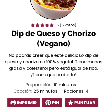
5
(
5
votos)
Dip de Queso y Chorizo
(Vegano)
No podrás creer que este delicioso dip de
queso y chorizo es 100% vegetal. Tiene menos
grasa y colesterol pero está igual de rico.
¡Tienes que probarlo!
minutos
Preparación:
10
minutos
minutos
Cocción:
25
minutos
Raciones:
4
IMPRIMIR
PIN
PUNTUAR