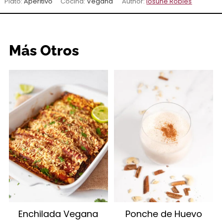
Plato:
Aperitivo
Cocina:
Vegana
Author:
Iosune Robles
Más Otros
Enchilada Vegana
Ponche de Huevo