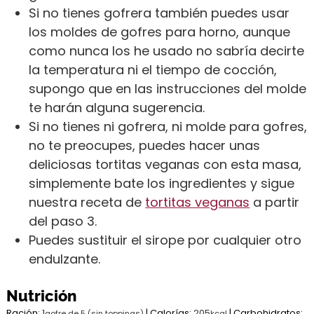
Si no tienes gofrera también puedes usar
los moldes de gofres para horno, aunque
como nunca los he usado no sabría decirte
la temperatura ni el tiempo de cocción,
supongo que en las instrucciones del molde
te harán alguna sugerencia.
Si no tienes ni gofrera, ni molde para gofres,
no te preocupes, puedes hacer unas
deliciosas tortitas veganas con esta masa,
simplemente bate los ingredientes y sigue
nuestra receta de
tortitas veganas
a partir
del paso 3.
Puedes sustituir el sirope por cualquier otro
endulzante.
Nutrición
Ración:
1
|
Calorías:
205
|
Carbohidratos:
gofre de 5 (sin toppings)
kcal