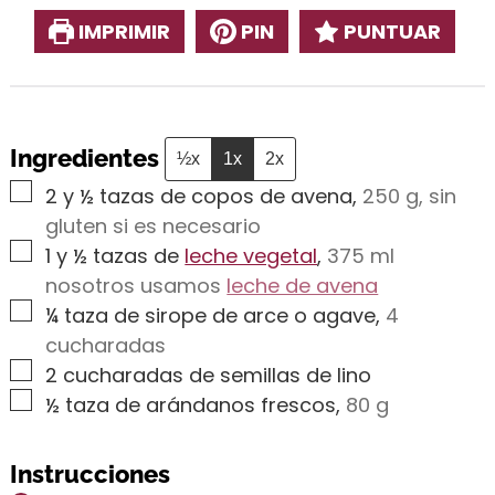
IMPRIMIR
PIN
PUNTUAR
Ingredientes
½x
1x
2x
▢
2
y ½ tazas de copos de avena
,
250 g, sin
gluten si es necesario
▢
1
y ½ tazas de
leche vegetal
,
375 ml
nosotros usamos
leche de avena
▢
¼
taza de sirope de arce o agave
,
4
cucharadas
▢
2
cucharadas de semillas de lino
▢
½
taza de arándanos frescos
,
80 g
Instrucciones