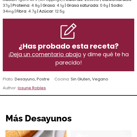
37
|
Proteina:
4.9
|
Grasa:
4.1
|
Grasa saturada:
0.6
|
Sodio:
g
g
g
g
34
|
Fibra:
4.7
|
Azúcar:
12.5
mg
g
g
¿Has probado esta receta?
¡
Deja un comentario abajo
y dime qué te ha
parecido!
Plato:
Desayuno, Postre
Cocina:
Sin Gluten, Vegano
Author:
Iosune Robles
Más Desayunos