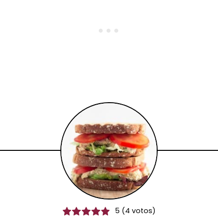
5
(
4
votos)