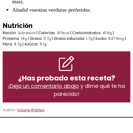
maíz.
Añadid vuestras verduras preferidas.
Nutrición
Ración:
1
|
Calorías:
317
|
Carbohidratos:
41.6
|
sandwich
kcal
g
Proteina:
14
|
Grasa:
11.7
|
Grasa saturada:
1.7
|
Sodio:
537.5
|
g
g
g
mg
Fibra:
8.7
|
Azúcar:
5.1
g
g
¿Has probado esta receta?
¡
Deja un comentario abajo
y dime qué te ha
parecido!
Author:
Iosune Robles