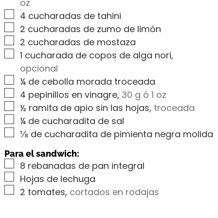
oz
▢
4
cucharadas de tahini
▢
2
cucharadas de zumo de limón
▢
2
cucharadas de mostaza
▢
1
cucharada de copos de alga nori
,
opcional
▢
¼
de cebolla morada troceada
▢
4
pepinillos en vinagre
,
30 g ó 1 oz
▢
½
ramita de apio sin las hojas
,
troceada
▢
¼
de cucharadita de sal
▢
⅛
de cucharadita de pimienta negra molida
Para el sandwich:
▢
8
rebanadas de pan integral
▢
Hojas de lechuga
▢
2
tomates
,
cortados en rodajas