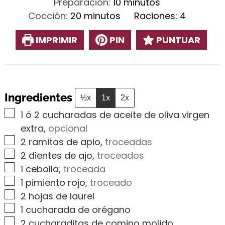
minutos
Preparación:
10
minutos
minutos
Cocción:
20
minutos
Raciones:
4
IMPRIMIR
PIN
PUNTUAR
Ingredientes
½x
1x
2x
▢
1
ó 2 cucharadas de aceite de oliva virgen
extra
,
opcional
▢
2
ramitas de apio
,
troceadas
▢
2
dientes de ajo
,
troceados
▢
1
cebolla
,
troceada
▢
1
pimiento rojo
,
troceado
▢
2
hojas de laurel
▢
1
cucharada de orégano
▢
2
cucharaditas de comino molido