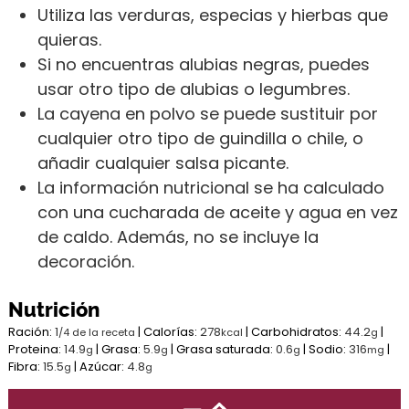
Utiliza las verduras, especias y hierbas que
quieras.
Si no encuentras alubias negras, puedes
usar otro tipo de alubias o legumbres.
La cayena en polvo se puede sustituir por
cualquier otro tipo de guindilla o chile, o
añadir cualquier salsa picante.
La información nutricional se ha calculado
con una cucharada de aceite y agua en vez
de caldo. Además, no se incluye la
decoración.
Nutrición
Ración:
1
|
Calorías:
278
|
Carbohidratos:
44.2
|
/4 de la receta
kcal
g
Proteina:
14.9
|
Grasa:
5.9
|
Grasa saturada:
0.6
|
Sodio:
316
|
g
g
g
mg
Fibra:
15.5
|
Azúcar:
4.8
g
g