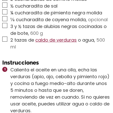
▢
½
cucharadita de sal
▢
¼
cucharadita de pimienta negra molida
▢
⅛
cucharadita de cayena molida
,
opcional
▢
3
y ½ tazas de alubias negras cocinadas o
de bote
,
600 g
▢
2
tazas de
caldo de verduras
o agua
,
500
ml
Instrucciones
Calienta el aceite en una olla, echa las
verduras (apio, ajo, cebolla y pimiento rojo)
y cocina a fuego medio-alto durante unos
5 minutos o hasta que se doren,
removiendo de vez en cuando. Si no quieres
usar aceite, puedes utilizar agua o caldo de
verduras.