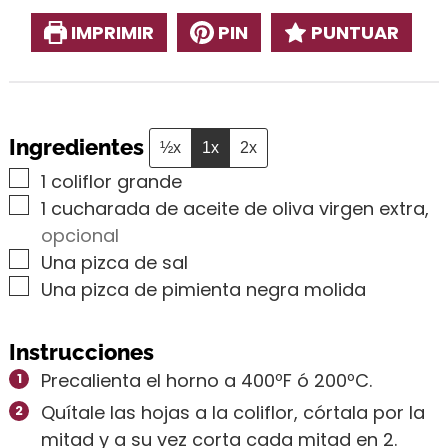
IMPRIMIR
PIN
PUNTUAR
Ingredientes
½x
1x
2x
▢
1
coliflor grande
▢
1
cucharada de aceite de oliva virgen extra
,
opcional
▢
Una pizca de sal
▢
Una pizca de pimienta negra molida
Instrucciones
Precalienta el horno a 400ºF ó 200ºC.
Quítale las hojas a la coliflor, córtala por la
mitad y a su vez corta cada mitad en 2.