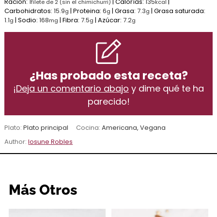
Ración:
1
|
Calorías:
135
|
filete de 2 (sin el chimichurri)
kcal
Carbohidratos:
15.9
|
Proteina:
6
|
Grasa:
7.3
|
Grasa saturada:
g
g
g
1.1
|
Sodio:
168
|
Fibra:
7.5
|
Azúcar:
7.2
g
mg
g
g
¿Has probado esta receta?
¡
Deja un comentario abajo
y dime qué te ha
parecido!
Plato:
Plato principal
Cocina:
Americana, Vegana
Author:
Iosune Robles
Más Otros