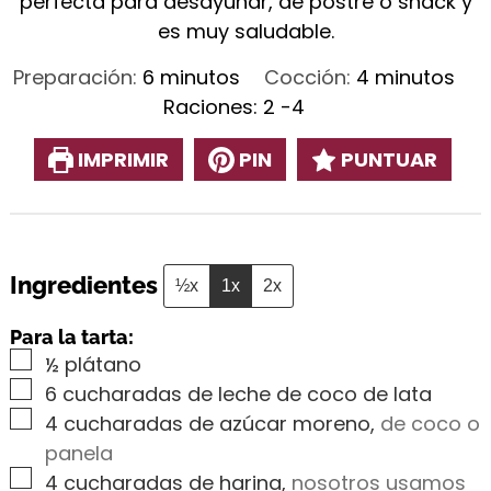
perfecta para desayunar, de postre o snack y
es muy saludable.
minutos
minutos
Preparación:
6
minutos
Cocción:
4
minutos
Raciones:
2
-4
IMPRIMIR
PIN
PUNTUAR
Ingredientes
½x
1x
2x
Para la tarta:
▢
½
plátano
▢
6
cucharadas de leche de coco de lata
▢
4
cucharadas de azúcar moreno
,
de coco o
panela
▢
4
cucharadas de harina
,
nosotros usamos