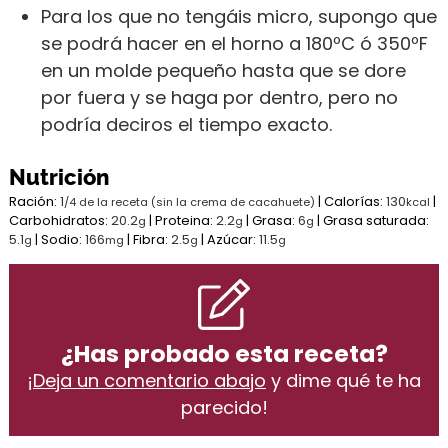
Para los que no tengáis micro, supongo que
se podrá hacer en el horno a 180ºC ó 350ºF
en un molde pequeño hasta que se dore
por fuera y se haga por dentro, pero no
podría deciros el tiempo exacto.
Nutrición
Ración:
1
|
Calorías:
130
|
/4 de la receta (sin la crema de cacahuete)
kcal
Carbohidratos:
20.2
|
Proteina:
2.2
|
Grasa:
6
|
Grasa saturada:
g
g
g
5.1
|
Sodio:
166
|
Fibra:
2.5
|
Azúcar:
11.5
g
mg
g
g
¿Has probado esta receta?
¡
Deja un comentario abajo
y dime qué te ha
parecido!