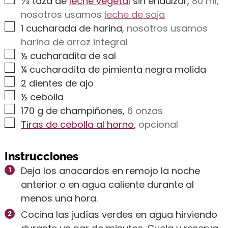
⅓
taza de
leche vegetal
sin endulzar
,
80 ml,
nosotros usamos
leche de soja
▢
1
cucharada de harina
,
nosotros usamos
harina de arroz integral
▢
½
cucharadita de sal
▢
¼
cucharadita de pimienta negra molida
▢
2
dientes de ajo
▢
½
cebolla
▢
170
g
de champiñones
,
6 onzas
▢
Tiras de cebolla al horno
,
opcional
Instrucciones
Deja los anacardos en remojo la noche
anterior o en agua caliente durante al
menos una hora.
Cocina las judías verdes en agua hirviendo