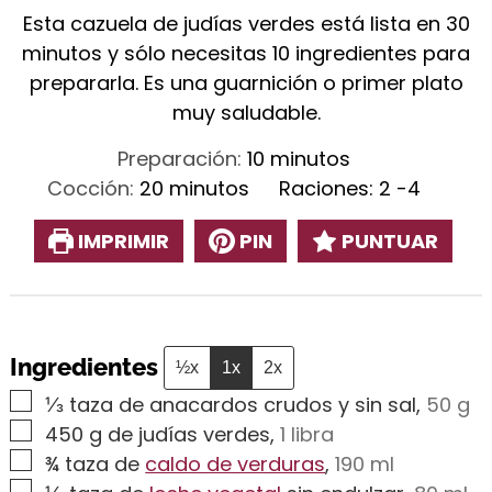
Esta cazuela de judías verdes está lista en 30
minutos y sólo necesitas 10 ingredientes para
prepararla. Es una guarnición o primer plato
muy saludable.
minutos
Preparación:
10
minutos
minutos
Cocción:
20
minutos
Raciones:
2
-4
IMPRIMIR
PIN
PUNTUAR
Ingredientes
½x
1x
2x
▢
⅓
taza de anacardos crudos y sin sal
,
50 g
▢
450
g
de judías verdes
,
1 libra
▢
¾
taza de
caldo de verduras
,
190 ml
▢