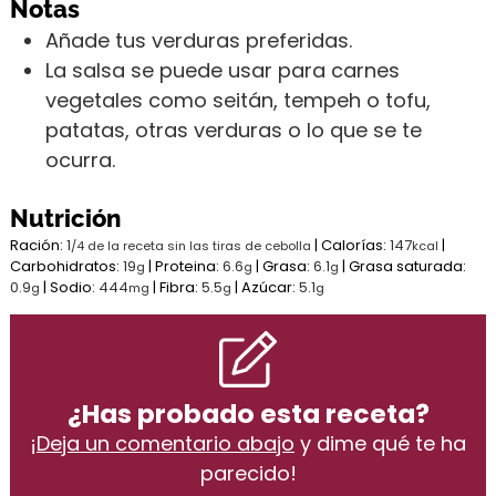
Notas
Añade tus verduras preferidas.
La salsa se puede usar para carnes
vegetales como seitán, tempeh o tofu,
patatas, otras verduras o lo que se te
ocurra.
Nutrición
Ración:
1
|
Calorías:
147
|
/4 de la receta sin las tiras de cebolla
kcal
Carbohidratos:
19
|
Proteina:
6.6
|
Grasa:
6.1
|
Grasa saturada:
g
g
g
0.9
|
Sodio:
444
|
Fibra:
5.5
|
Azúcar:
5.1
g
mg
g
g
¿Has probado esta receta?
¡
Deja un comentario abajo
y dime qué te ha
parecido!