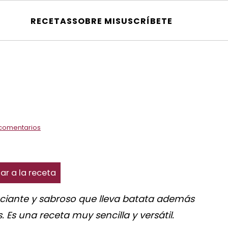
RECETAS
SOBRE MI
SUSCRÍBETE
comentarios
ar a la receta
aciante y sabroso que lleva batata además
. Es una receta muy sencilla y versátil.