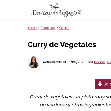
Inicio
>
Recetas
>
Otros
Curry de Vegetales
Actualizado el 06/05/2023 · por
Iosune
·
8 
Salt
Curry de vegetales, un plato muy s
de verduras y otros ingredientes