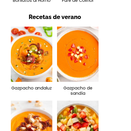
Boniatos al Horno
Puré de Coliflor
Recetas de verano
Gazpacho andaluz
Gazpacho de
sandía