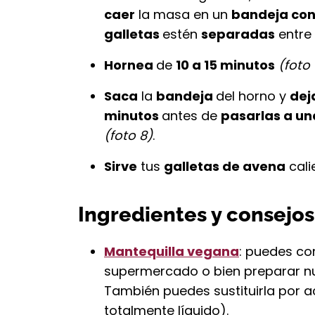
caer
la masa en un
bandeja con
galletas
estén
separadas
entre 
Hornea
de
10 a 15 minutos
(foto 
Saca
la
bandeja
del horno y
dej
minutos
antes de
pasarlas a una
(foto 8)
.
Sirve
tus
galletas de avena
cali
Ingredientes y consejos
Mantequilla vegana
: puedes co
supermercado o bien preparar nu
También puedes sustituirla por ac
totalmente líquido).