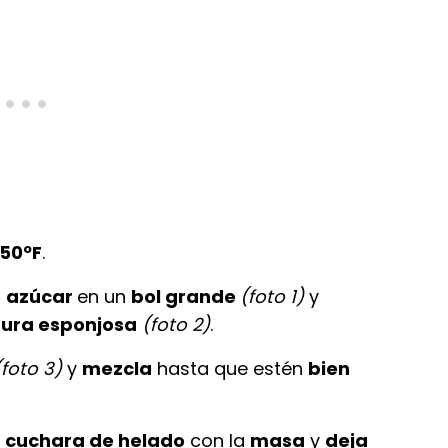
50ºF
.
l
azúcar
en un
bol grande
(foto 1)
y
tura esponjosa
(foto 2)
.
(foto 3)
y
mezcla
hasta que estén
bien
a
cuchara de helado
con la
masa
y
deja