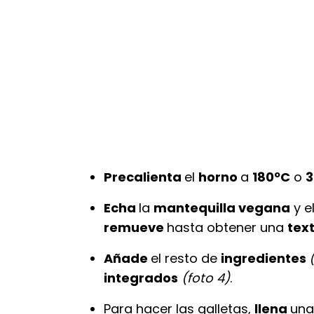
Precalienta
el
horno
a
180ºC
o
3
Echa
la
mantequilla vegana
y e
remueve
hasta obtener una
tex
Añade
el resto de
ingredientes
integrados
(foto 4)
.
Para hacer las galletas,
llena
un