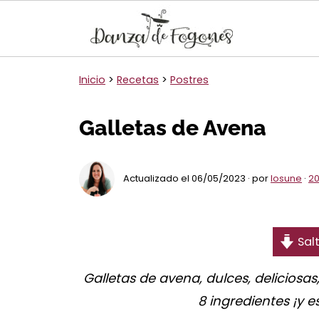
Inicio
>
Recetas
>
Postres
Galletas de Avena
Actualizado el 06/05/2023 · por
Iosune
·
20
Salt
Galletas de avena, dulces, deliciosa
8 ingredientes ¡y e