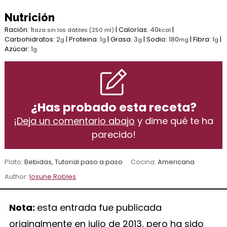
Nutrición
Ración:
1
|
Calorías:
40
|
taza sin los dátiles (250 ml)
kcal
Carbohidratos:
2
|
Proteina:
1
|
Grasa:
3
|
Sodio:
180
|
Fibra:
1
|
g
g
g
mg
g
Azúcar:
1
g
¿Has probado esta receta?
¡
Deja un comentario abajo
y dime qué te ha
parecido!
Plato:
Bebidas, Tutorial paso a paso
Cocina:
Americana
Author:
Iosune Robles
Nota:
esta entrada fue publicada
originalmente en julio de 2013, pero ha sido