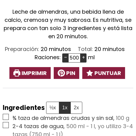
Leche de almendras, una bebida llena de
calcio, cremosa y muy sabrosa. Es nutritiva, se
prepara con tan solo 3 ingredientes y está lista
en 20 minutos.
minutos
minutos
Preparación:
20
minutos
Total:
20
minutos
Raciones:
ml
–
+
IMPRIMIR
PIN
PUNTUAR
Ingredientes
½x
1x
2x
▢
¾
taza de almendras crudas y sin sal
,
100 g
▢
2-4
tazas de agua
,
500 ml - 1 l, yo utilizo 3-4
tazas (750 ml - 1 l)